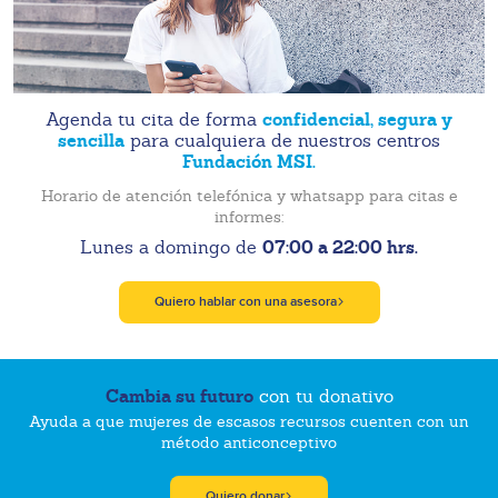
confidencial, segura y
Agenda tu cita de forma
sencilla
para cualquiera de nuestros centros
Fundación MSI.
Horario de atención telefónica y whatsapp para citas e
informes:
07:00 a 22:00 hrs.
Lunes a domingo de
Quiero hablar con una asesora
Cambia su futuro
con tu donativo
Ayuda a que mujeres de escasos recursos cuenten con un
método anticonceptivo
Quiero donar