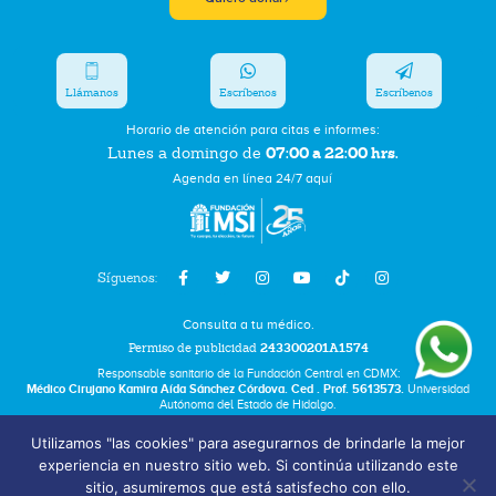
Llámanos
Escríbenos
Escríbenos
Horario de atención para citas e informes:
07:00 a 22:00 hrs.
Lunes a domingo de
Agenda en línea 24/7 aquí
Síguenos:
Consulta a tu médico.
Permiso de publicidad
243300201A1574
Responsable sanitario de la Fundación Central en CDMX:
Médico Cirujano Kamira Aída Sánchez Córdova. Ced . Prof. 5613573.
Universidad
Autónoma del Estado de Hidalgo.
Utilizamos "las cookies" para asegurarnos de brindarle la mejor
Bolsa de Trabajo
experiencia en nuestro sitio web. Si continúa utilizando este
Términos y Condiciones
sitio, asumiremos que está satisfecho con ello.