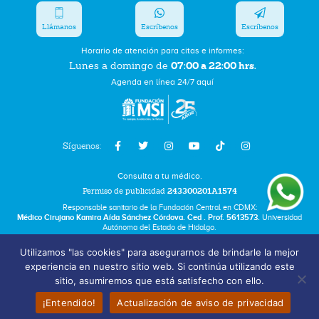
Llámanos
Escríbenos
Escríbenos
Horario de atención para citas e informes:
07:00 a 22:00 hrs.
Lunes a domingo de
Agenda en línea 24/7 aquí
Síguenos:
Consulta a tu médico.
Permiso de publicidad
243300201A1574
Responsable sanitario de la Fundación Central en CDMX:
Médico Cirujano Kamira Aída Sánchez Córdova. Ced . Prof. 5613573.
Universidad
Autónoma del Estado de Hidalgo.
Utilizamos "las cookies" para asegurarnos de brindarle la mejor
Bolsa de Trabajo
experiencia en nuestro sitio web. Si continúa utilizando este
Términos y Condiciones
sitio, asumiremos que está satisfecho con ello.
Aviso de Privacidad
¡Entendido!
Actualización de aviso de privacidad
Fundación Marie Stopes México A.C. © 2025 All rights reserved