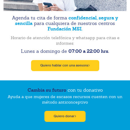
confidencial, segura y
Agenda tu cita de forma
sencilla
para cualquiera de nuestros centros
Fundación MSI.
Horario de atención telefónica y whatsapp para citas e
informes:
07:00 a 22:00 hrs.
Lunes a domingo de
Quiero hablar con una asesora
Cambia su futuro
con tu donativo
Ayuda a que mujeres de escasos recursos cuenten con un
método anticonceptivo
Quiero donar