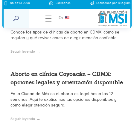
Clínicas de aborto en CDMX – clínica
55 5543 0000
Escríbenos
Escríbenos por Telegram
Coyoacán: tipos, regulación y qué
En
considerar en 2026
Conoce los tipos de clínicas de aborto en CDMX, cómo se
regulan y qué revisar antes de elegir atención confiable.
Seguir leyendo
Aborto en clínica Coyoacán – CDMX:
opciones legales y orientación disponible
En la Ciudad de México el aborto es legal hasta las 12
semanas. Aquí te explicamos las opciones disponibles y
cómo elegir atención segura.
Seguir leyendo