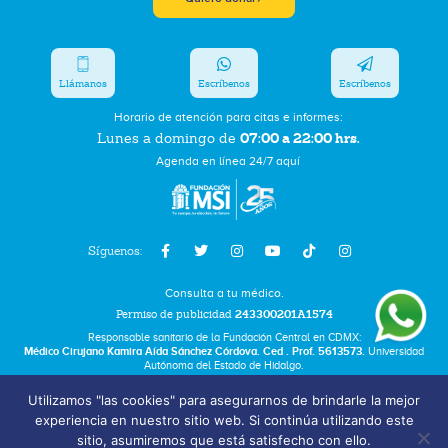
Llámanos
Escríbenos
Escríbenos
Horario de atención para citas e informes:
07:00 a 22:00 hrs.
Lunes a domingo de
Agenda en línea 24/7 aquí
Síguenos:
Consulta a tu médico.
Permiso de publicidad
243300201A1574
Responsable sanitario de la Fundación Central en CDMX:
Médico Cirujano Kamira Aída Sánchez Córdova. Ced . Prof. 5613573.
Universidad
Autónoma del Estado de Hidalgo.
Utilizamos "las cookies" para asegurarnos de brindarle la mejor
Bolsa de Trabajo
experiencia en nuestro sitio web. Si continúa utilizando este
Términos y Condiciones
sitio, asumiremos que está satisfecho con ello.