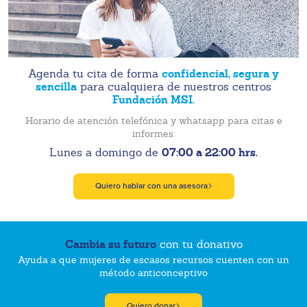
confidencial, segura y
Agenda tu cita de forma
sencilla
para cualquiera de nuestros centros
Fundación MSI.
Horario de atención telefónica y whatsapp para citas e
informes:
07:00 a 22:00 hrs.
Lunes a domingo de
Quiero hablar con una asesora
Cambia su futuro
con tu donativo
Ayuda a que mujeres de escasos recursos cuenten con un
método anticonceptivo
Quiero donar