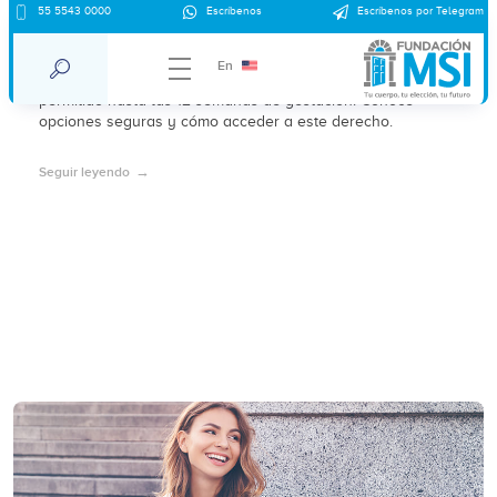
55 5543 0000
Escríbenos
Escríbenos por Telegram
¿Dónde abortar en Chiapas 2025?
En
En 2025, el aborto por voluntad propia en Chiapas está
permitido hasta las 12 semanas de gestación. Conoce
opciones seguras y cómo acceder a este derecho.
Seguir leyendo