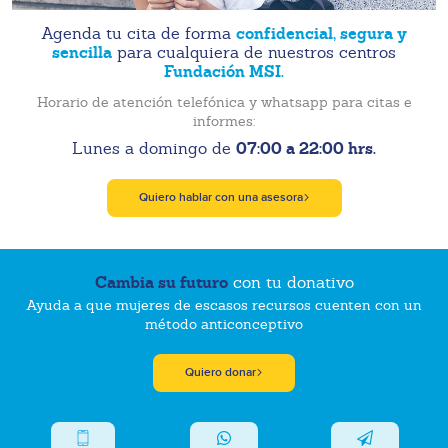
confidencial, segura y
Agenda tu cita de forma
sencilla
para cualquiera de nuestros centros
Fundación MSI.
Horario de atención telefónica y whatsapp para citas e
informes:
07:00 a 22:00 hrs.
Lunes a domingo de
Quiero hablar con una asesora
Cambia su futuro
con tu donativo
Ayuda a que mujeres de escasos recursos cuenten con un
método anticonceptivo
Quiero donar