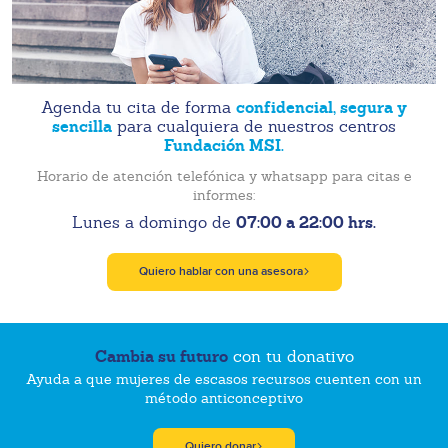
confidencial, segura y
Agenda tu cita de forma
sencilla
para cualquiera de nuestros centros
Fundación MSI.
Horario de atención telefónica y whatsapp para citas e
informes:
07:00 a 22:00 hrs.
Lunes a domingo de
Quiero hablar con una asesora
Cambia su futuro
con tu donativo
Ayuda a que mujeres de escasos recursos cuenten con un
método anticonceptivo
Quiero donar