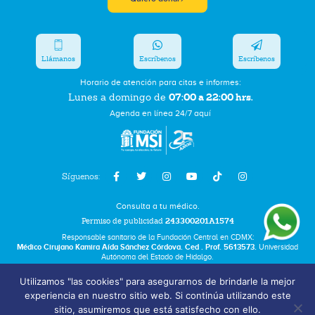
Llámanos
Escríbenos
Escríbenos
Horario de atención para citas e informes:
07:00 a 22:00 hrs.
Lunes a domingo de
Agenda en línea 24/7 aquí
Síguenos:
Consulta a tu médico.
Permiso de publicidad
243300201A1574
Responsable sanitario de la Fundación Central en CDMX:
Médico Cirujano Kamira Aída Sánchez Córdova. Ced . Prof. 5613573.
Universidad
Autónoma del Estado de Hidalgo.
Utilizamos "las cookies" para asegurarnos de brindarle la mejor
Bolsa de Trabajo
experiencia en nuestro sitio web. Si continúa utilizando este
Términos y Condiciones
sitio, asumiremos que está satisfecho con ello.