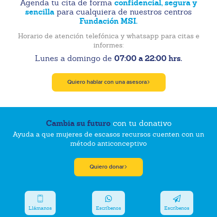
confidencial, segura y
Agenda tu cita de forma
sencilla
para cualquiera de nuestros centros
Fundación MSI.
Horario de atención telefónica y whatsapp para citas e
informes:
07:00 a 22:00 hrs.
Lunes a domingo de
Quiero hablar con una asesora
Cambia su futuro
con tu donativo
Ayuda a que mujeres de escasos recursos cuenten con un
método anticonceptivo
Quiero donar
Llámanos
Escríbenos
Escríbenos