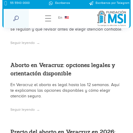
Clínicas de aborto en Veracruz: tipos,
55 5543 0000
Escríbenos
Escríbenos por Telegram
regulación y qué considerar en 2026
En
Conoce los tipos de clínicas de aborto en Veracruz, cómo
se regulan y qué revisar antes de elegir atención confiable.
Seguir leyendo
Aborto en Veracruz: opciones legales y
orientación disponible
En Veracruz el aborto es legal hasta las 12 semanas. Aquí
te explicamos las opciones disponibles y cómo elegir
atención segura.
Seguir leyendo
Precio del aborto en Veracruz en 2026: