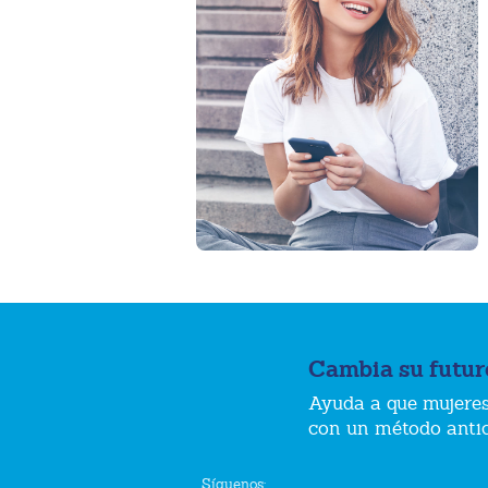
Cambia su futur
Ayuda a que mujeres
con un método anti
Síguenos: