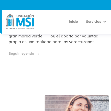
¡La marea verde subió! Aborto legal
en Veracruz
Inicio
Servicios
Ni el increíble Fuerte en su puerto logró frenar esta
gran marea verde… ¡Hoy el aborto por voluntad
propia es una realidad para las veracruzanas!
Seguir leyendo