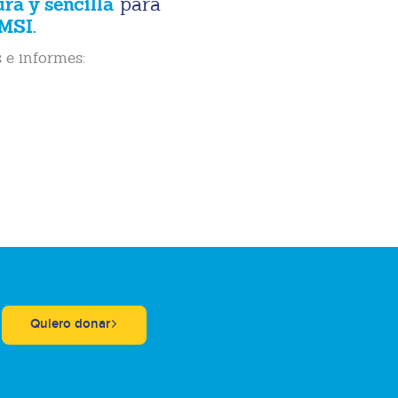
ura y sencilla
para
MSI.
 e informes:
Quiero donar