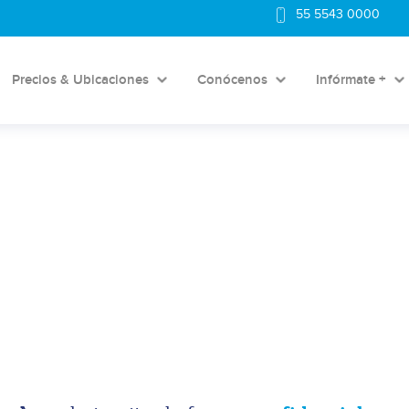
55 5543 0000
Precios & Ubicaciones
Conócenos
Infórmate +