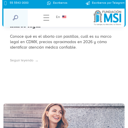
55 5543 0000
Escríbenos
Escríbenos por Telegram
Aborto con pastillas en CDMX:
información general, precios 2026 y
En
marco legal
Conoce qué es el aborto con pastillas, cuál es su marco
legal en CDMX, precios aproximados en 2026 y cómo
identificar atención médica confiable.
Seguir leyendo