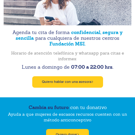
confidencial, segura y
Agenda tu cita de forma
sencilla
para cualquiera de nuestros centros
Fundación MSI.
Horario de atención telefónica y whatsapp para citas e
informes:
07:00 a 22:00 hrs.
Lunes a domingo de
Quiero hablar con una asesora
Cambia su futuro
con tu donativo
Ayuda a que mujeres de escasos recursos cuenten con un
método anticonceptivo
Quiero donar