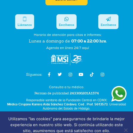
Llámanos
Escríbenos
Escríbenos
Horario de atención para citas e informes:
07:00 a 22:00 hrs.
Lunes a domingo de
Agenda en línea 24/7 aquí
Síguenos:
Consulta a tu médico.
Permiso de publicidad
243300201A1574
Responsable sanitario de la Fundación Central en CDMX:
Médico Cirujano Kamira Aída Sánchez Córdova. Ced . Prof. 5613573.
Universidad
Autónoma del Estado de Hidalgo.
Utilizamos "las cookies" para asegurarnos de brindarle la mejor
Bolsa de Trabajo
experiencia en nuestro sitio web. Si continúa utilizando este
Términos y Condiciones
sitio, asumiremos que está satisfecho con ello.