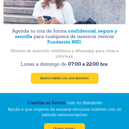
confidencial, segura y
Agenda tu cita de forma
sencilla
para cualquiera de nuestros centros
Fundación MSI.
Horario de atención telefónica y whatsapp para citas e
informes:
07:00 a 22:00 hrs.
Lunes a domingo de
Quiero hablar con una asesora
Cambia su futuro
con tu donativo
Ayuda a que mujeres de escasos recursos cuenten con un
método anticonceptivo
Quiero donar