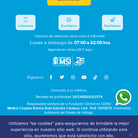
Llámanos
Escríbenos
Escríbenos
Horario de atención para citas e informes:
07:00 a 22:00 hrs.
Lunes a domingo de
Agenda en línea 24/7 aquí
Síguenos:
Consulta a tu médico.
Permiso de publicidad
243300201A1574
Responsable sanitario de la Fundación Central en CDMX:
Médico Cirujano Kamira Aída Sánchez Córdova. Ced . Prof. 5613573.
Universidad
Autónoma del Estado de Hidalgo.
Utilizamos "las cookies" para asegurarnos de brindarle la mejor
Bolsa de Trabajo
experiencia en nuestro sitio web. Si continúa utilizando este
Términos y Condiciones
sitio, asumiremos que está satisfecho con ello.