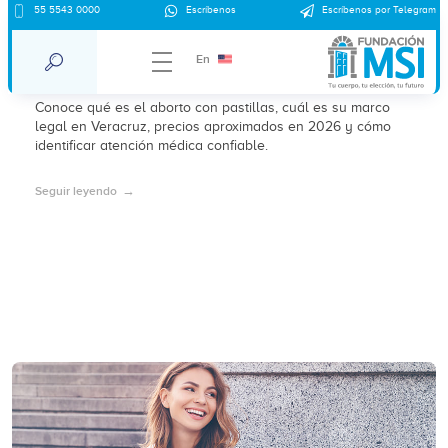
Aborto con pastillas en Veracruz:
55 5543 0000
Escríbenos
Escríbenos por Telegram
información general, precios 2026 y
En
marco legal
Conoce qué es el aborto con pastillas, cuál es su marco
legal en Veracruz, precios aproximados en 2026 y cómo
identificar atención médica confiable.
Seguir leyendo