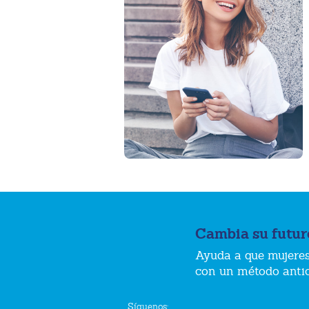
Cambia su futur
Ayuda a que mujeres
con un método anti
Síguenos: