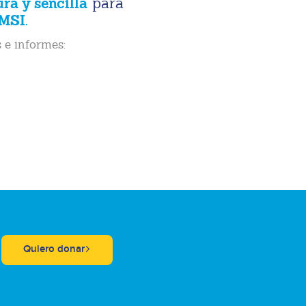
ura y sencilla
para
MSI.
 e informes:
Quiero donar