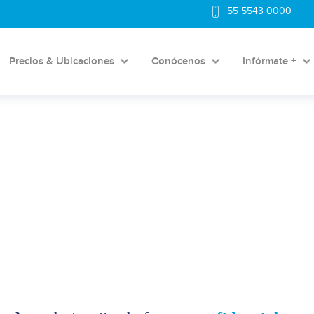
55 5543 0000
Precios & Ubicaciones
Conócenos
Infórmate +