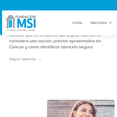
Aborto quirúrgico en Cancún: qué es,
cuándo se considera y precios
aproximados 2026
Inicio
Servicios
Conoce qué es el aborto quirúrgico, cuándo se
considera una opción, precios aproximados en
Cancún y cómo identificar atención segura.
Seguir leyendo