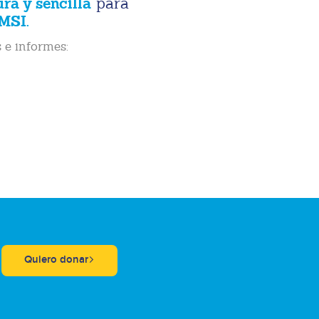
ura y sencilla
para
MSI.
 e informes:
Quiero donar