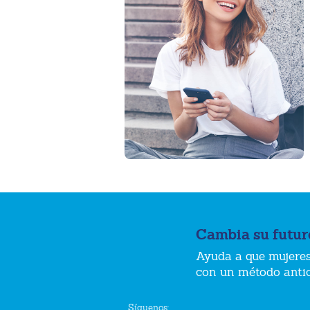
Cambia su futur
Ayuda a que mujeres
con un método anti
Síguenos: