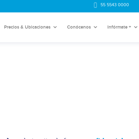
55 5543 0000
Precios & Ubicaciones
Conócenos
Infórmate +