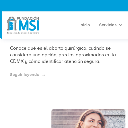
Aborto quirúrgico en clínica
Pedregal CDMX: qué es, cuándo se
considera y precios aproximados
Inicio
Servicios
2026
Conoce qué es el aborto quirúrgico, cuándo se
considera una opción, precios aproximados en la
CDMX y cómo identificar atención segura.
Seguir leyendo