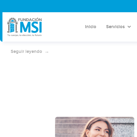
Aborto cerca de mí: cómo encontrar
atención segura, legal y acompañada
Inicio
Servicios
Descubre cómo encontrar clínicas seguras y qué
considerar si buscas abortos cerca de ti.
Seguir leyendo