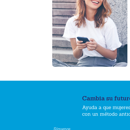
Cambia su futur
Ayuda a que mujeres
con un método anti
Síguenos: