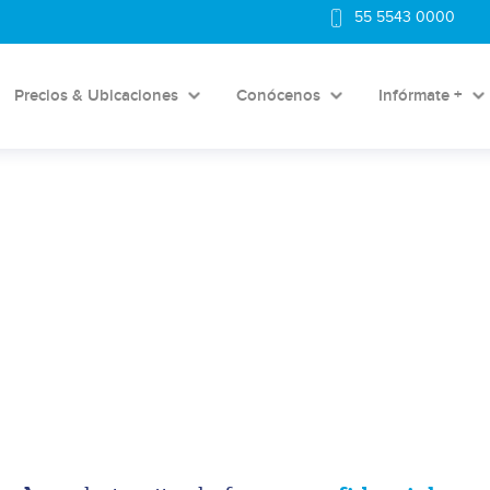
55 5543 0000
Precios & Ubicaciones
Conócenos
Infórmate +