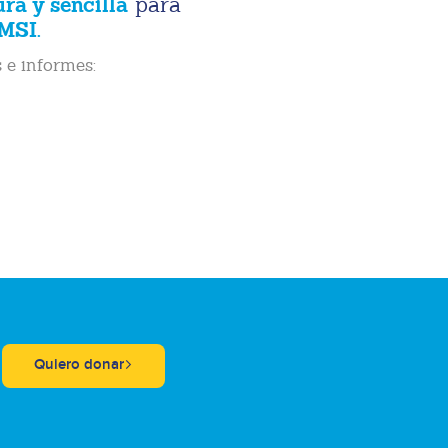
ura y sencilla
para
MSI.
 e informes:
Quiero donar