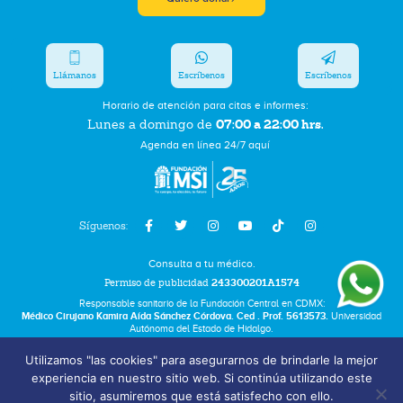
Llámanos
Escríbenos
Escríbenos
Horario de atención para citas e informes:
07:00 a 22:00 hrs.
Lunes a domingo de
Agenda en línea 24/7 aquí
Síguenos:
Consulta a tu médico.
Permiso de publicidad
243300201A1574
Responsable sanitario de la Fundación Central en CDMX:
Médico Cirujano Kamira Aída Sánchez Córdova. Ced . Prof. 5613573.
Universidad
Autónoma del Estado de Hidalgo.
Utilizamos "las cookies" para asegurarnos de brindarle la mejor
Bolsa de Trabajo
experiencia en nuestro sitio web. Si continúa utilizando este
Términos y Condiciones
sitio, asumiremos que está satisfecho con ello.