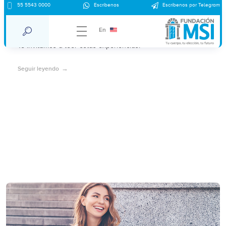
55 5543 0000
Escríbenos
Escríbenos por Telegram
Aborto y hombres, lo que ellos opinan.
En
¿Cuál es el papel del hombre en la decisión de un aborto?
Te invitamos a leer estas experiencias.
Seguir leyendo