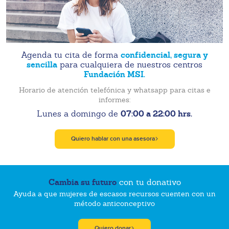
confidencial, segura y
Agenda tu cita de forma
sencilla
para cualquiera de nuestros centros
Fundación MSI.
Horario de atención telefónica y whatsapp para citas e
informes:
07:00 a 22:00 hrs.
Lunes a domingo de
Quiero hablar con una asesora
Cambia su futuro
con tu donativo
Ayuda a que mujeres de escasos recursos cuenten con un
método anticonceptivo
Quiero donar