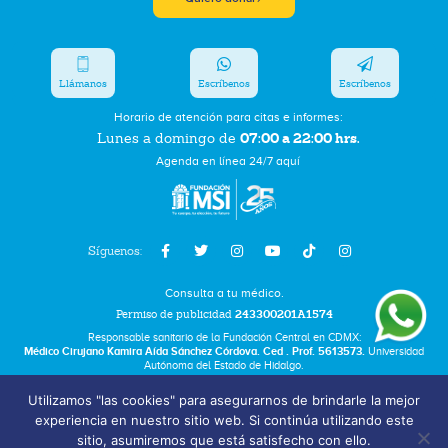
Llámanos
Escríbenos
Escríbenos
Horario de atención para citas e informes:
07:00 a 22:00 hrs.
Lunes a domingo de
Agenda en línea 24/7 aquí
Síguenos:
Consulta a tu médico.
Permiso de publicidad
243300201A1574
Responsable sanitario de la Fundación Central en CDMX:
Médico Cirujano Kamira Aída Sánchez Córdova. Ced . Prof. 5613573.
Universidad
Autónoma del Estado de Hidalgo.
Utilizamos "las cookies" para asegurarnos de brindarle la mejor
Bolsa de Trabajo
experiencia en nuestro sitio web. Si continúa utilizando este
Términos y Condiciones
sitio, asumiremos que está satisfecho con ello.