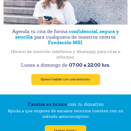
confidencial, segura y
Agenda tu cita de forma
sencilla
para cualquiera de nuestros centros
Fundación MSI.
Horario de atención telefónica y whatsapp para citas e
informes:
07:00 a 22:00 hrs.
Lunes a domingo de
Quiero hablar con una asesora
Cambia su futuro
con tu donativo
Ayuda a que mujeres de escasos recursos cuenten con un
método anticonceptivo
Quiero donar