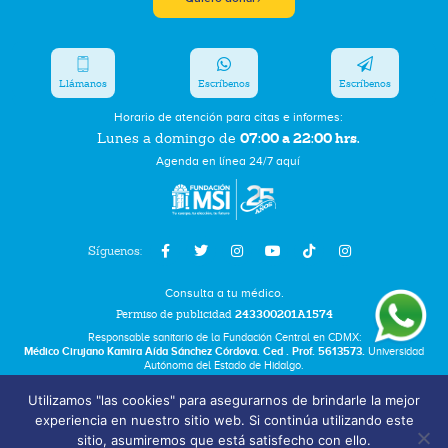
Llámanos
Escríbenos
Escríbenos
Horario de atención para citas e informes:
07:00 a 22:00 hrs.
Lunes a domingo de
Agenda en línea 24/7 aquí
Síguenos:
Consulta a tu médico.
Permiso de publicidad
243300201A1574
Responsable sanitario de la Fundación Central en CDMX:
Médico Cirujano Kamira Aída Sánchez Córdova. Ced . Prof. 5613573.
Universidad
Autónoma del Estado de Hidalgo.
Utilizamos "las cookies" para asegurarnos de brindarle la mejor
Bolsa de Trabajo
experiencia en nuestro sitio web. Si continúa utilizando este
Términos y Condiciones
sitio, asumiremos que está satisfecho con ello.