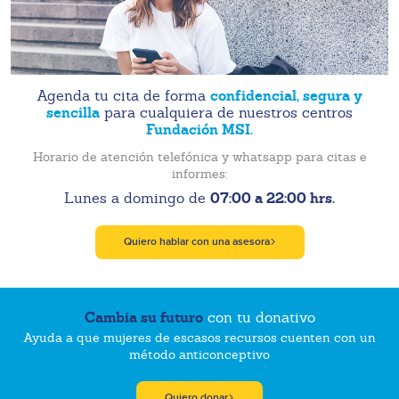
confidencial, segura y
Agenda tu cita de forma
sencilla
para cualquiera de nuestros centros
Fundación MSI.
Horario de atención telefónica y whatsapp para citas e
informes:
07:00 a 22:00 hrs.
Lunes a domingo de
Quiero hablar con una asesora
Cambia su futuro
con tu donativo
Ayuda a que mujeres de escasos recursos cuenten con un
método anticonceptivo
Quiero donar