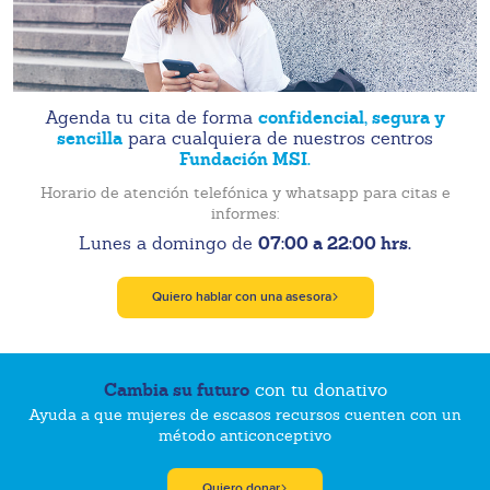
confidencial, segura y
Agenda tu cita de forma
sencilla
para cualquiera de nuestros centros
Fundación MSI.
Horario de atención telefónica y whatsapp para citas e
informes:
07:00 a 22:00 hrs.
Lunes a domingo de
Quiero hablar con una asesora
Cambia su futuro
con tu donativo
Ayuda a que mujeres de escasos recursos cuenten con un
método anticonceptivo
Quiero donar