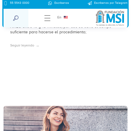
55 5543 0000
Escríbenos
Escríbenos por Telegram
Aborto con anestesia local
En
l bloqueo paracervical dura 30 minutos como máximo y la
AMEU entre 10 y 15 minutos, por eso se tiene el tiempo
suficiente para hacerse el procedimiento;
Seguir leyendo