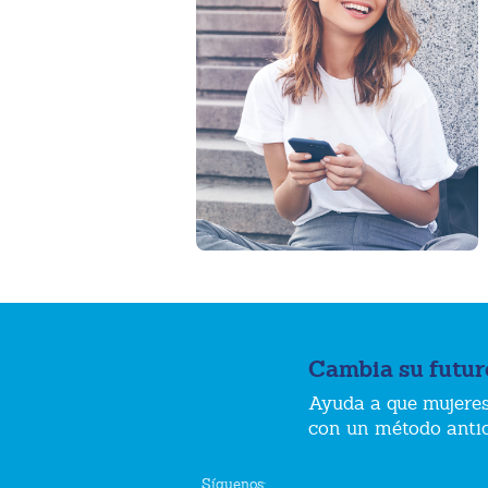
Cambia su futur
Ayuda a que mujeres
con un método anti
Síguenos: