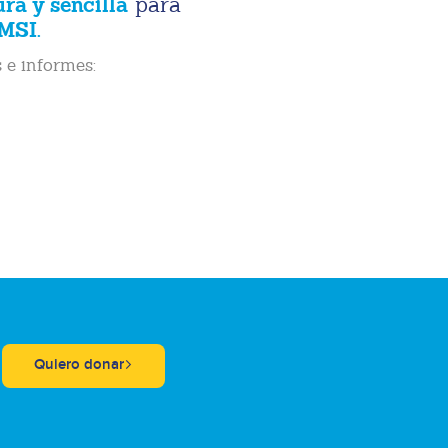
ura y sencilla
para
MSI.
 e informes:
Quiero donar