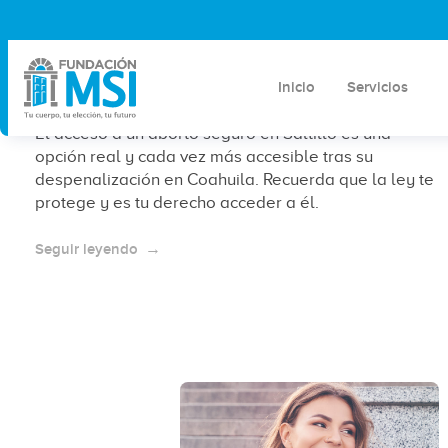
Aborto seguro en Saltillo:
información clara para decidir con
seguridad en 2026
Inicio
Servicios
El acceso a un aborto seguro en Saltillo es una
opción real y cada vez más accesible tras su
despenalización en Coahuila. Recuerda que la ley te
protege y es tu derecho acceder a él.
Seguir leyendo