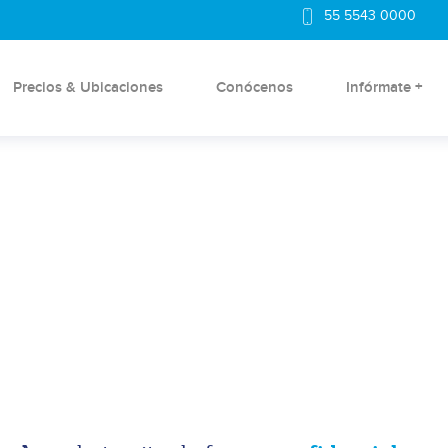
55 5543 0000
Precios & Ubicaciones
Conócenos
Infórmate +