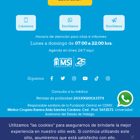
Llámanos
Escríbenos
Escríbenos
Horario de atención para citas e informes:
07:00 a 22:00 hrs.
Lunes a domingo de
Agenda en línea 24/7 aquí
Síguenos:
Consulta a tu médico.
Permiso de publicidad
243300201A1574
Responsable sanitario de la Fundación Central en CDMX:
Médico Cirujano Kamira Aída Sánchez Córdova. Ced . Prof. 5613573.
Universidad
Autónoma del Estado de Hidalgo.
Utilizamos "las cookies" para asegurarnos de brindarle la mejor
Bolsa de Trabajo
experiencia en nuestro sitio web. Si continúa utilizando este
Términos y Condiciones
sitio, asumiremos que está satisfecho con ello.