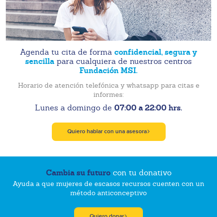
confidencial, segura y
Agenda tu cita de forma
sencilla
para cualquiera de nuestros centros
Fundación MSI.
Horario de atención telefónica y whatsapp para citas e
informes:
07:00 a 22:00 hrs.
Lunes a domingo de
Quiero hablar con una asesora
Cambia su futuro
con tu donativo
Ayuda a que mujeres de escasos recursos cuenten con un
método anticonceptivo
Quiero donar