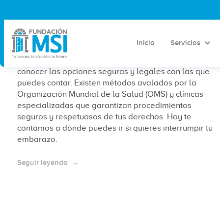
Dónde puedo ir si quiero interrumpir
mi embarazo
Inicio
Servicios
Si estás considerando abortar, es importante
conocer las opciones seguras y legales con las que
puedes contar. Existen métodos avalados por la
Organización Mundial de la Salud (OMS) y clínicas
especializadas que garantizan procedimientos
seguros y respetuosos de tus derechos. Hoy te
contamos a dónde puedes ir si quieres interrumpir tu
embarazo.
Seguir leyendo