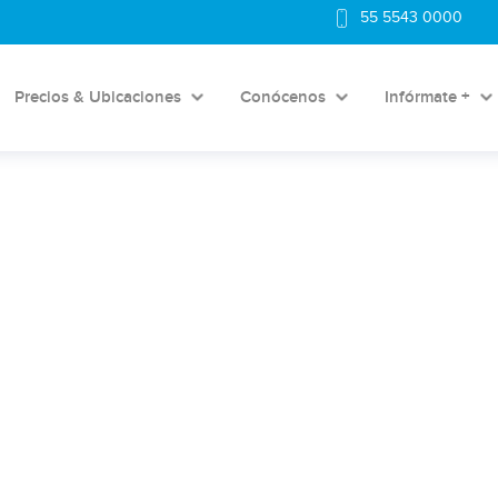
55 5543 0000
Precios & Ubicaciones
Conócenos
Infórmate +