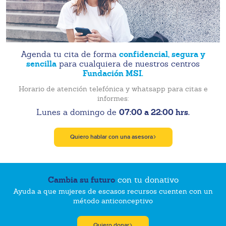
confidencial, segura y
Agenda tu cita de forma
sencilla
para cualquiera de nuestros centros
Fundación MSI.
Horario de atención telefónica y whatsapp para citas e
informes:
07:00 a 22:00 hrs.
Lunes a domingo de
Quiero hablar con una asesora
Cambia su futuro
con tu donativo
Ayuda a que mujeres de escasos recursos cuenten con un
método anticonceptivo
Quiero donar