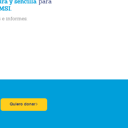
ura y sencilla
para
MSI.
 e informes:
Quiero donar