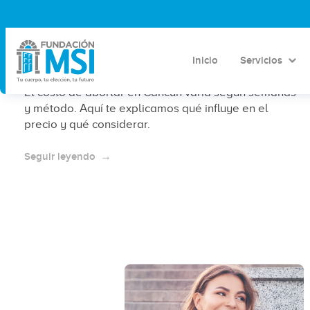
¿Cuánto cuesta abortar en Cancún?
Precios aproximados 2026 y
factores que influyen
Inicio
Servicios
El costo de abortar en Cancún varía según semanas
y método. Aquí te explicamos qué influye en el
precio y qué considerar.
Seguir leyendo