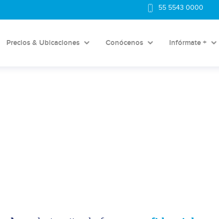
55 5543 0000
Precios & Ubicaciones
Conócenos
Infórmate +