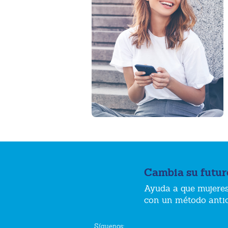
Cambia su futur
Ayuda a que mujeres
con un método anti
Síguenos: