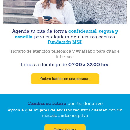
confidencial, segura y
Agenda tu cita de forma
sencilla
para cualquiera de nuestros centros
Fundación MSI.
Horario de atención telefónica y whatsapp para citas e
informes:
07:00 a 22:00 hrs.
Lunes a domingo de
Quiero hablar con una asesora
Cambia su futuro
con tu donativo
Ayuda a que mujeres de escasos recursos cuenten con un
método anticonceptivo
Quiero donar