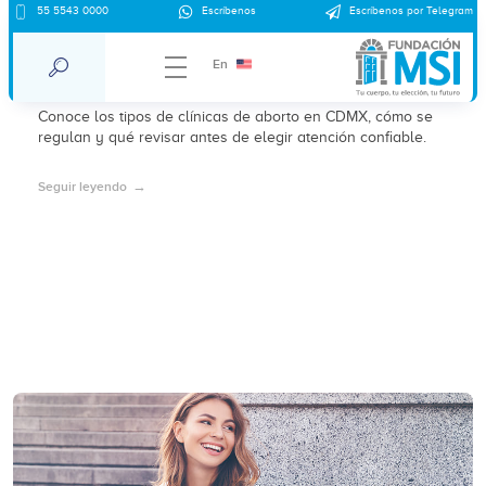
Clínicas de aborto en CDMX – clínica
55 5543 0000
Escríbenos
Escríbenos por Telegram
Coyoacán: tipos, regulación y qué
En
considerar en 2026
Conoce los tipos de clínicas de aborto en CDMX, cómo se
regulan y qué revisar antes de elegir atención confiable.
Seguir leyendo