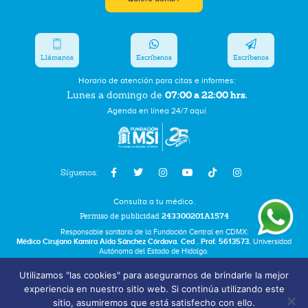
Llámanos
Escríbenos
Escríbenos
Horario de atención para citas e informes:
07:00 a 22:00 hrs.
Lunes a domingo de
Agenda en línea 24/7 aquí
Síguenos:
Consulta a tu médico.
Permiso de publicidad
243300201A1574
Responsable sanitario de la Fundación Central en CDMX:
Médico Cirujano Kamira Aída Sánchez Córdova. Ced . Prof. 5613573.
Universidad
Autónoma del Estado de Hidalgo.
Utilizamos "las cookies" para asegurarnos de brindarle la mejor
Bolsa de Trabajo
experiencia en nuestro sitio web. Si continúa utilizando este
Términos y Condiciones
sitio, asumiremos que está satisfecho con ello.