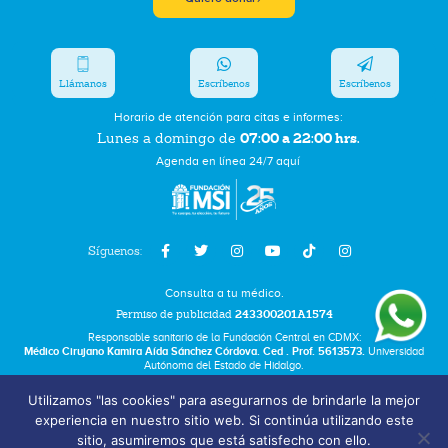
Llámanos
Escríbenos
Escríbenos
Horario de atención para citas e informes:
07:00 a 22:00 hrs.
Lunes a domingo de
Agenda en línea 24/7 aquí
Síguenos:
Consulta a tu médico.
Permiso de publicidad
243300201A1574
Responsable sanitario de la Fundación Central en CDMX:
Médico Cirujano Kamira Aída Sánchez Córdova. Ced . Prof. 5613573.
Universidad
Autónoma del Estado de Hidalgo.
Utilizamos "las cookies" para asegurarnos de brindarle la mejor
Bolsa de Trabajo
experiencia en nuestro sitio web. Si continúa utilizando este
Términos y Condiciones
sitio, asumiremos que está satisfecho con ello.