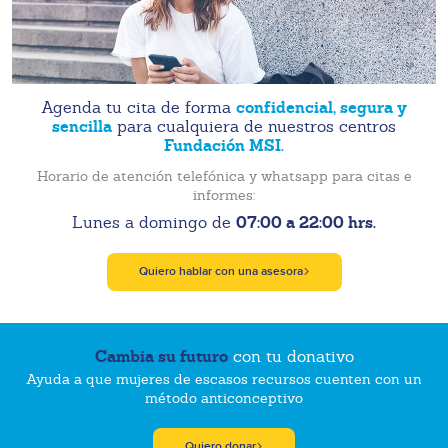
confidencial, segura y
Agenda tu cita de forma
sencilla
para cualquiera de nuestros centros
Fundación MSI.
Horario de atención telefónica y whatsapp para citas e
informes:
07:00 a 22:00 hrs.
Lunes a domingo de
Quiero hablar con una asesora
Cambia su futuro
con tu donativo
Ayuda a que mujeres de escasos recursos cuenten con un
método anticonceptivo
Quiero donar