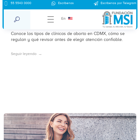
Clínica de aborto en CDMX – clínica
55 5543 0000
Escríbenos
Escríbenos por Telegram
Pedregal: tipos, regulación y qué
En
considerar en 2026
Conoce los tipos de clínicas de aborto en CDMX, cómo se
regulan y qué revisar antes de elegir atención confiable.
Seguir leyendo