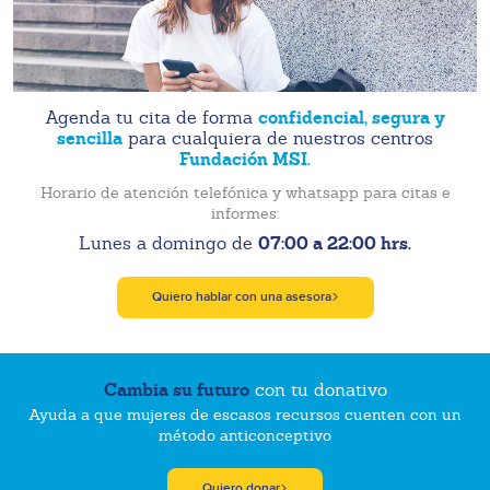
confidencial, segura y
Agenda tu cita de forma
sencilla
para cualquiera de nuestros centros
Fundación MSI.
Horario de atención telefónica y whatsapp para citas e
informes:
07:00 a 22:00 hrs.
Lunes a domingo de
Quiero hablar con una asesora
Cambia su futuro
con tu donativo
Ayuda a que mujeres de escasos recursos cuenten con un
método anticonceptivo
Quiero donar