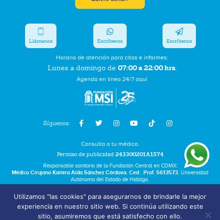
Llámanos
Escríbenos
Escríbenos
Horario de atención para citas e informes:
07:00 a 22:00 hrs.
Lunes a domingo de
Agenda en línea 24/7 aquí
Síguenos:
Consulta a tu médico.
Permiso de publicidad
243300201A1574
Responsable sanitario de la Fundación Central en CDMX:
Médico Cirujano Kamira Aída Sánchez Córdova. Ced . Prof. 5613573.
Universidad
Autónoma del Estado de Hidalgo.
Utilizamos "las cookies" para asegurarnos de brindarle la mejor
Bolsa de Trabajo
experiencia en nuestro sitio web. Si continúa utilizando este
Términos y Condiciones
sitio, asumiremos que está satisfecho con ello.