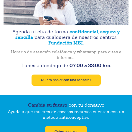
confidencial, segura y
Agenda tu cita de forma
sencilla
para cualquiera de nuestros centros
Fundación MSI.
Horario de atención telefónica y whatsapp para citas e
informes:
07:00 a 22:00 hrs.
Lunes a domingo de
Quiero hablar con una asesora
Cambia su futuro
con tu donativo
Ayuda a que mujeres de escasos recursos cuenten con un
método anticonceptivo
Quiero donar