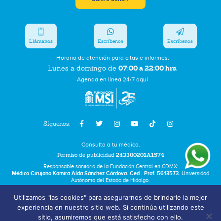
Llámanos
Escríbenos
Escríbenos
Horario de atención para citas e informes:
07:00 a 22:00 hrs.
Lunes a domingo de
Agenda en línea 24/7 aquí
Síguenos:
Consulta a tu médico.
Permiso de publicidad
243300201A1574
Responsable sanitario de la Fundación Central en CDMX:
Médico Cirujano Kamira Aída Sánchez Córdova. Ced . Prof. 5613573.
Universidad
Autónoma del Estado de Hidalgo.
Utilizamos "las cookies" para asegurarnos de brindarle la mejor
Bolsa de Trabajo
experiencia en nuestro sitio web. Si continúa utilizando este
Términos y Condiciones
sitio, asumiremos que está satisfecho con ello.