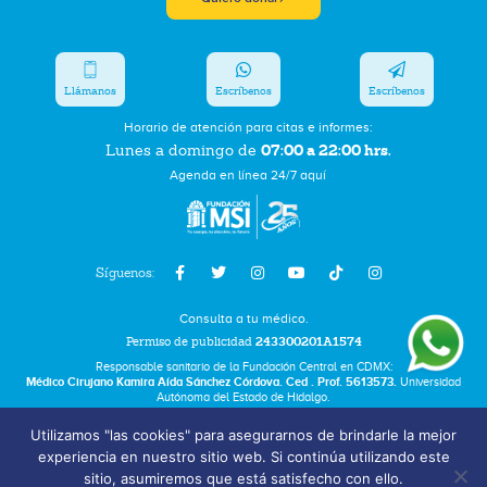
Llámanos
Escríbenos
Escríbenos
Horario de atención para citas e informes:
07:00 a 22:00 hrs.
Lunes a domingo de
Agenda en línea 24/7 aquí
Síguenos:
Consulta a tu médico.
Permiso de publicidad
243300201A1574
Responsable sanitario de la Fundación Central en CDMX:
Médico Cirujano Kamira Aída Sánchez Córdova. Ced . Prof. 5613573.
Universidad
Autónoma del Estado de Hidalgo.
Utilizamos "las cookies" para asegurarnos de brindarle la mejor
Bolsa de Trabajo
experiencia en nuestro sitio web. Si continúa utilizando este
Términos y Condiciones
sitio, asumiremos que está satisfecho con ello.