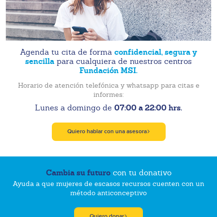
confidencial, segura y
Agenda tu cita de forma
sencilla
para cualquiera de nuestros centros
Fundación MSI.
Horario de atención telefónica y whatsapp para citas e
informes:
07:00 a 22:00 hrs.
Lunes a domingo de
Quiero hablar con una asesora
Cambia su futuro
con tu donativo
Ayuda a que mujeres de escasos recursos cuenten con un
método anticonceptivo
Quiero donar