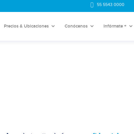
55 5543 0000
Precios & Ubicaciones
Conócenos
Infórmate +