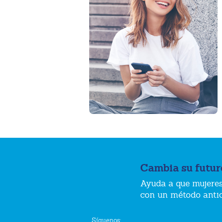
Cambia su futur
Ayuda a que mujeres
con un método anti
Síguenos: