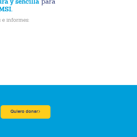
ura y sencilla
para
MSI.
 e informes:
Quiero donar