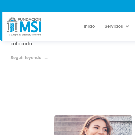
¿Cuánto cuesta el DIU T de cobre?
Precio Pachuca 2026
Inicio
Servicios
Conoce el costo del DIU T de cobre en Pachuca, qué
debe incluir el precio y qué considerar antes de
colocarlo.
Seguir leyendo