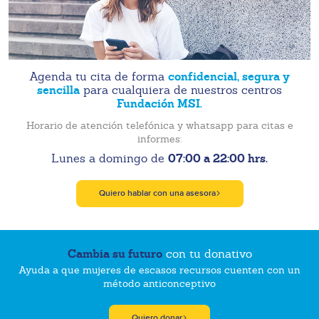
confidencial, segura y
Agenda tu cita de forma
sencilla
para cualquiera de nuestros centros
Fundación MSI.
Horario de atención telefónica y whatsapp para citas e
informes:
07:00 a 22:00 hrs.
Lunes a domingo de
Quiero hablar con una asesora
Cambia su futuro
con tu donativo
Ayuda a que mujeres de escasos recursos cuenten con un
método anticonceptivo
Quiero donar