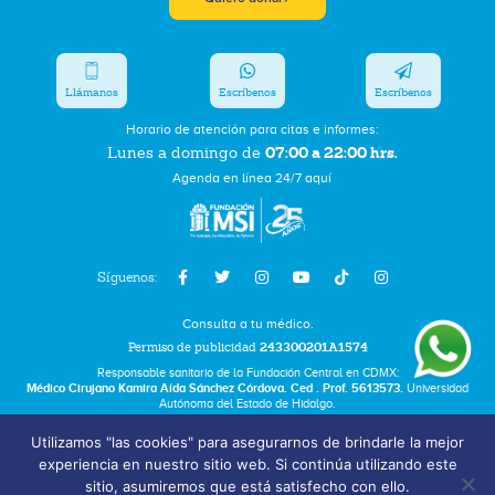
Llámanos
Escríbenos
Escríbenos
Horario de atención para citas e informes:
07:00 a 22:00 hrs.
Lunes a domingo de
Agenda en línea 24/7 aquí
Síguenos:
Consulta a tu médico.
Permiso de publicidad
243300201A1574
Responsable sanitario de la Fundación Central en CDMX:
Médico Cirujano Kamira Aída Sánchez Córdova. Ced . Prof. 5613573.
Universidad
Autónoma del Estado de Hidalgo.
Utilizamos "las cookies" para asegurarnos de brindarle la mejor
Bolsa de Trabajo
experiencia en nuestro sitio web. Si continúa utilizando este
Términos y Condiciones
sitio, asumiremos que está satisfecho con ello.