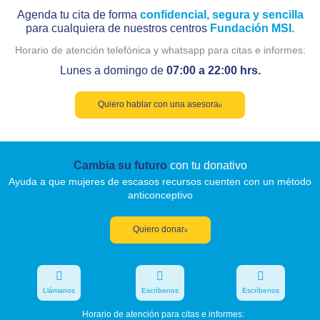
Agenda tu cita de forma
confidencial, segura y sencilla
para cualquiera de nuestros centros
Fundación MSI.
Horario de atención telefónica y whatsapp para citas e informes:
Lunes a domingo de
07:00 a 22:00 hrs.
Quiero hablar con una asesora
Cambia su futuro
con tu donativo
Ayuda a que mujeres de escasos recursos cuenten con un método
anticonceptivo
Quiero donar
Llámanos
Escríbenos
Escríbenos
Horario de atención para citas e informes: