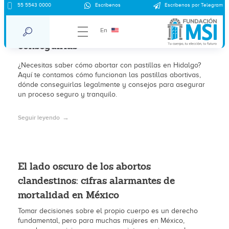
55 5543 0000
Escríbenos
Escríbenos por Telegram
Pastillas abortivas en Hidalgo: Cómo
abortar con pastillas en Hidalgo y dónde
En
conseguirlas
¿Necesitas saber cómo abortar con pastillas en Hidalgo?
Aquí te contamos cómo funcionan las pastillas abortivas,
dónde conseguirlas legalmente y consejos para asegurar
un proceso seguro y tranquilo.
Seguir leyendo
El lado oscuro de los abortos
clandestinos: cifras alarmantes de
mortalidad en México
Tomar decisiones sobre el propio cuerpo es un derecho
fundamental, pero para muchas mujeres en México,