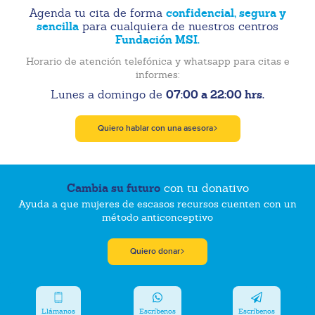
confidencial, segura y
Agenda tu cita de forma
sencilla
para cualquiera de nuestros centros
Fundación MSI.
Horario de atención telefónica y whatsapp para citas e
informes:
07:00 a 22:00 hrs.
Lunes a domingo de
Quiero hablar con una asesora
Cambia su futuro
con tu donativo
Ayuda a que mujeres de escasos recursos cuenten con un
método anticonceptivo
Quiero donar
Llámanos
Escríbenos
Escríbenos