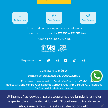
Llámanos
Escríbenos
Escríbenos
Horario de atención para citas e informes:
07:00 a 22:00 hrs.
Lunes a domingo de
Agenda en línea 24/7 aquí
Síguenos:
Consulta a tu médico.
Permiso de publicidad
243300201A1574
Responsable sanitario de la Fundación Central en CDMX:
Médico Cirujano Kamira Aída Sánchez Córdova. Ced . Prof. 5613573.
Universidad
Autónoma del Estado de Hidalgo.
Utilizamos "las cookies" para asegurarnos de brindarle la mejor
Bolsa de Trabajo
experiencia en nuestro sitio web. Si continúa utilizando este
Términos y Condiciones
sitio, asumiremos que está satisfecho con ello.