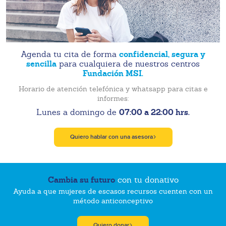
confidencial, segura y
Agenda tu cita de forma
sencilla
para cualquiera de nuestros centros
Fundación MSI.
Horario de atención telefónica y whatsapp para citas e
informes:
07:00 a 22:00 hrs.
Lunes a domingo de
Quiero hablar con una asesora
Cambia su futuro
con tu donativo
Ayuda a que mujeres de escasos recursos cuenten con un
método anticonceptivo
Quiero donar