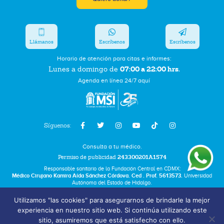
Llámanos
Escríbenos
Escríbenos
Horario de atención para citas e informes:
07:00 a 22:00 hrs.
Lunes a domingo de
Agenda en línea 24/7 aquí
Síguenos:
Consulta a tu médico.
Permiso de publicidad
243300201A1574
Responsable sanitario de la Fundación Central en CDMX:
Médico Cirujano Kamira Aída Sánchez Córdova. Ced . Prof. 5613573.
Universidad
Autónoma del Estado de Hidalgo.
Utilizamos "las cookies" para asegurarnos de brindarle la mejor
Bolsa de Trabajo
experiencia en nuestro sitio web. Si continúa utilizando este
Términos y Condiciones
sitio, asumiremos que está satisfecho con ello.