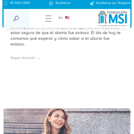
55 5543 0000
Escríbenos
Escríbenos por Telegram
¿Cómo saber si el aborto fue exitoso?
En
Si has decidido interrumpir tu embarazo usando pastillas,
es completamente normal que te preguntes cómo puedes
estar segura de que el aborto fue exitoso. El día de hoy te
contamos qué esperar y cómo saber si el aborto fue
exitoso.
Seguir leyendo