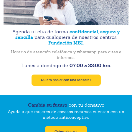
confidencial, segura y
Agenda tu cita de forma
sencilla
para cualquiera de nuestros centros
Fundación MSI.
Horario de atención telefónica y whatsapp para citas e
informes:
07:00 a 22:00 hrs.
Lunes a domingo de
Quiero hablar con una asesora
Cambia su futuro
con tu donativo
Ayuda a que mujeres de escasos recursos cuenten con un
método anticonceptivo
Quiero donar