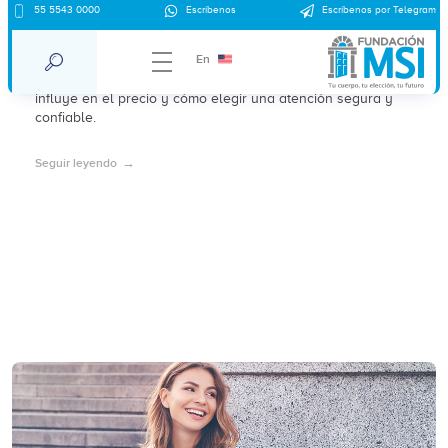
Precio del aborto en Cancún en 2026:
55 5543 0000
Escríbenos
Escríbenos por Telegram
precios aproximados y contexto legal
En
Conoce cuánto cuesta abortar en Cancún en 2026, qué
influye en el precio y cómo elegir una atención segura y
confiable.
Seguir leyendo