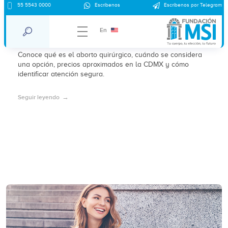
Aborto quirúrgico en clínica Pedregal
55 5543 0000
Escríbenos
Escríbenos por Telegram
CDMX: qué es, cuándo se considera y
En
precios aproximados 2026
Conoce qué es el aborto quirúrgico, cuándo se considera
una opción, precios aproximados en la CDMX y cómo
identificar atención segura.
Seguir leyendo