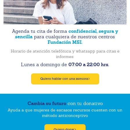
confidencial, segura y
Agenda tu cita de forma
sencilla
para cualquiera de nuestros centros
Fundación MSI.
Horario de atención telefónica y whatsapp para citas e
informes:
07:00 a 22:00 hrs.
Lunes a domingo de
Quiero hablar con una asesora
Cambia su futuro
con tu donativo
Ayuda a que mujeres de escasos recursos cuenten con un
método anticonceptivo
Quiero donar