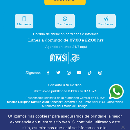
Llámanos
Escríbenos
Escríbenos
Horario de atención para citas e informes:
07:00 a 22:00 hrs.
Lunes a domingo de
Agenda en línea 24/7 aquí
Síguenos:
Consulta a tu médico.
Permiso de publicidad
243300201A1574
Responsable sanitario de la Fundación Central en CDMX:
Médico Cirujano Kamira Aída Sánchez Córdova. Ced . Prof. 5613573.
Universidad
Autónoma del Estado de Hidalgo.
Utilizamos "las cookies" para asegurarnos de brindarle la mejor
Bolsa de Trabajo
experiencia en nuestro sitio web. Si continúa utilizando este
Términos y Condiciones
sitio, asumiremos que está satisfecho con ello.