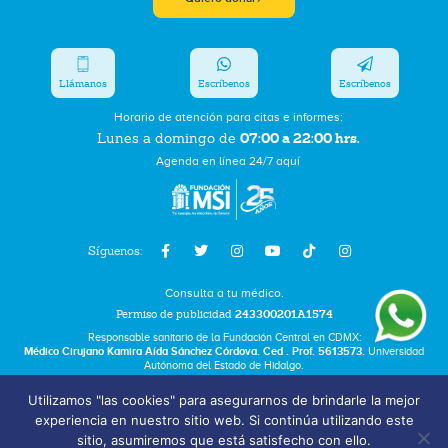
Llámanos
Escríbenos
Escríbenos
Horario de atención para citas e informes:
07:00 a 22:00 hrs.
Lunes a domingo de
Agenda en línea 24/7 aquí
Síguenos:
Consulta a tu médico.
Permiso de publicidad
243300201A1574
Responsable sanitario de la Fundación Central en CDMX:
Médico Cirujano Kamira Aída Sánchez Córdova. Ced . Prof. 5613573.
Universidad
Autónoma del Estado de Hidalgo.
Utilizamos "las cookies" para asegurarnos de brindarle la mejor
Bolsa de Trabajo
experiencia en nuestro sitio web. Si continúa utilizando este
Términos y Condiciones
sitio, asumiremos que está satisfecho con ello.