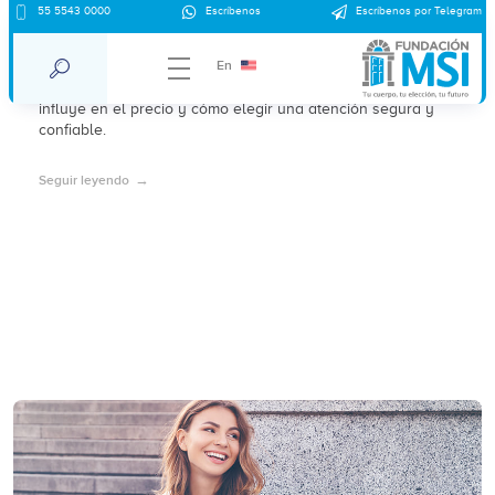
Precio del aborto en Saltillo en 2026:
55 5543 0000
Escríbenos
Escríbenos por Telegram
precios aproximados y contexto legal
En
Conoce cuánto cuesta abortar en Saltillo en 2026, qué
influye en el precio y cómo elegir una atención segura y
confiable.
Seguir leyendo