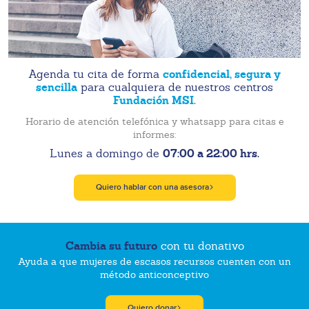
confidencial, segura y
Agenda tu cita de forma
sencilla
para cualquiera de nuestros centros
Fundación MSI.
Horario de atención telefónica y whatsapp para citas e
informes:
07:00 a 22:00 hrs.
Lunes a domingo de
Quiero hablar con una asesora
Cambia su futuro
con tu donativo
Ayuda a que mujeres de escasos recursos cuenten con un
método anticonceptivo
Quiero donar