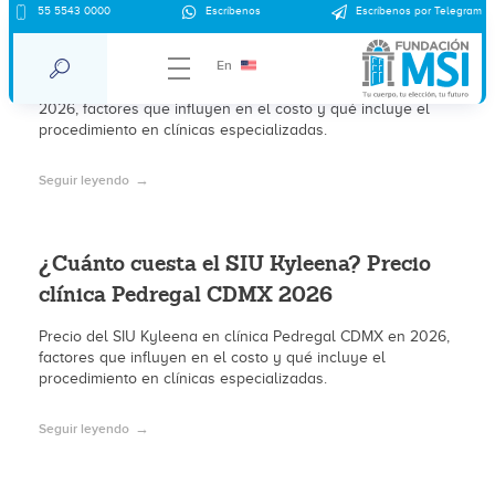
¿Cuánto cuesta el SIU Kyleena? Precio
55 5543 0000
Escríbenos
Escríbenos por Telegram
clínica Coyoacán CDMX 2026
En
Precio del SIU Kyleena en clínica Coyoacán CDMX en
2026, factores que influyen en el costo y qué incluye el
procedimiento en clínicas especializadas.
Seguir leyendo
¿Cuánto cuesta el SIU Kyleena? Precio
clínica Pedregal CDMX 2026
Precio del SIU Kyleena en clínica Pedregal CDMX en 2026,
factores que influyen en el costo y qué incluye el
procedimiento en clínicas especializadas.
Seguir leyendo