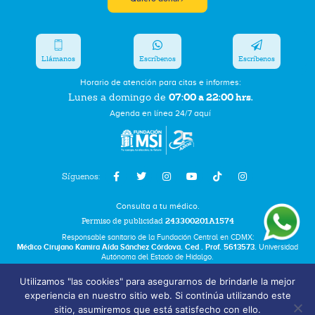
Llámanos
Escríbenos
Escríbenos
Horario de atención para citas e informes:
07:00 a 22:00 hrs.
Lunes a domingo de
Agenda en línea 24/7 aquí
Síguenos:
Consulta a tu médico.
Permiso de publicidad
243300201A1574
Responsable sanitario de la Fundación Central en CDMX:
Médico Cirujano Kamira Aída Sánchez Córdova. Ced . Prof. 5613573.
Universidad
Autónoma del Estado de Hidalgo.
Utilizamos "las cookies" para asegurarnos de brindarle la mejor
Bolsa de Trabajo
experiencia en nuestro sitio web. Si continúa utilizando este
Términos y Condiciones
sitio, asumiremos que está satisfecho con ello.