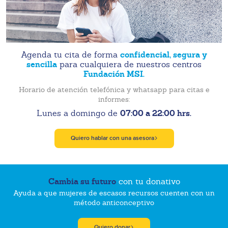
confidencial, segura y
Agenda tu cita de forma
sencilla
para cualquiera de nuestros centros
Fundación MSI.
Horario de atención telefónica y whatsapp para citas e
informes:
07:00 a 22:00 hrs.
Lunes a domingo de
Quiero hablar con una asesora
Cambia su futuro
con tu donativo
Ayuda a que mujeres de escasos recursos cuenten con un
método anticonceptivo
Quiero donar