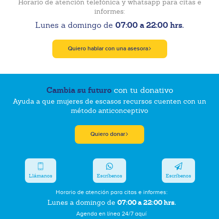
Horario de atención telefónica y whatsapp para citas e
informes:
07:00 a 22:00 hrs.
Lunes a domingo de
Quiero hablar con una asesora
Cambia su futuro
con tu donativo
Ayuda a que mujeres de escasos recursos cuenten con un
método anticonceptivo
Quiero donar
Llámanos
Escríbenos
Escríbenos
Horario de atención para citas e informes:
07:00 a 22:00 hrs.
Lunes a domingo de
Agenda en línea 24/7 aquí