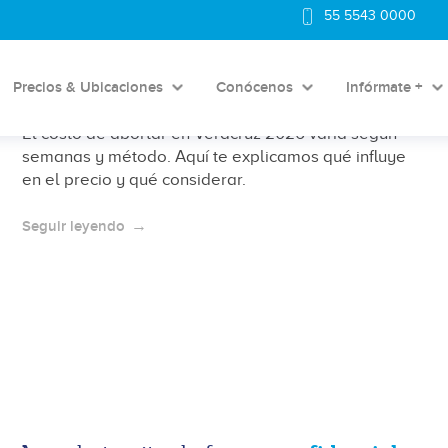
¿Cuánto cuesta abortar en
55 5543 0000
Veracruz? Precios aproximados
2026 y factores que influyen
Precios & Ubicaciones
Conócenos
Infórmate +
El costo de abortar en Veracruz 2026 varía según
semanas y método. Aquí te explicamos qué influye
en el precio y qué considerar.
Seguir leyendo