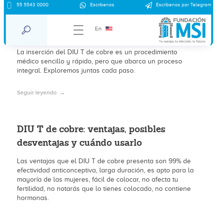
Inserción de DIU T de Cobre en México:
55 5543 0000
Escríbenos
Escríbenos por Telegram
información general y precios
En
aproximados en 2026
La inserción del DIU T de cobre es un procedimiento
médico sencillo y rápido, pero que abarca un proceso
integral. Exploremos juntas cada paso.
Seguir leyendo
DIU T de cobre: ventajas, posibles
desventajas y cuándo usarlo
Las ventajas que el DIU T de cobre presenta son 99% de
efectividad anticonceptiva, larga duración, es apto para la
mayoría de las mujeres, fácil de colocar, no afecta tu
fertilidad, no notarás que lo tienes colocado, no contiene
hormonas.