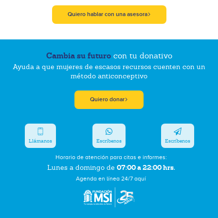
Quiero hablar con una asesora
Cambia su futuro
con tu donativo
Ayuda a que mujeres de escasos recursos cuenten con un
método anticonceptivo
Quiero donar
Llámanos
Escríbenos
Escríbenos
Horario de atención para citas e informes:
07:00 a 22:00 hrs.
Lunes a domingo de
Agenda en línea 24/7 aquí