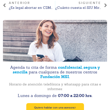
ANTERIOR
SIGUIENTE
¿Es legal abortar en CDMX en 2026? Marco legal y derechos vigentes
¿Cuánto cuesta el SIU Mirena? Precio CDMX en 2026
confidencial, segura y
Agenda tu cita de forma
sencilla
para cualquiera de nuestros centros
Fundación MSI.
Horario de atención telefónica y whatsapp para citas e
informes:
07:00 a 22:00 hrs.
Lunes a domingo de
Quiero hablar con una asesora