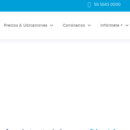
55 5543 0000
Precios & Ubicaciones
Conócenos
Infórmate +