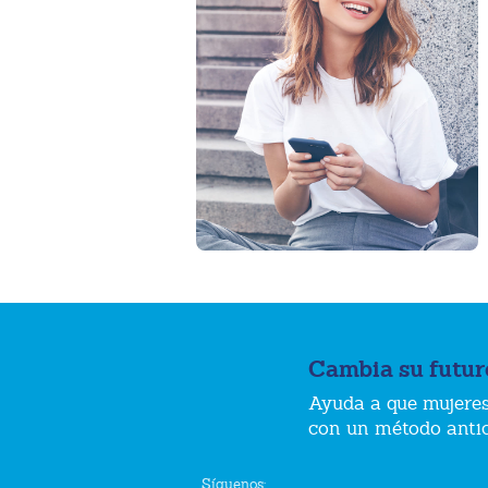
Cambia su futur
Ayuda a que mujeres
con un método anti
Síguenos: