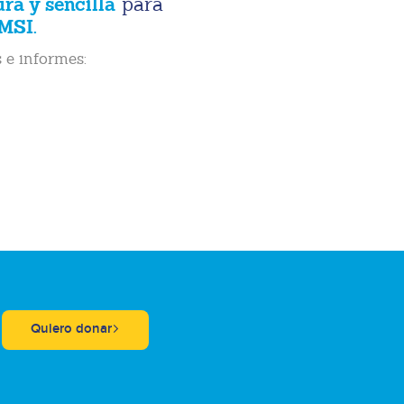
ura y sencilla
para
MSI.
 e informes:
Quiero donar