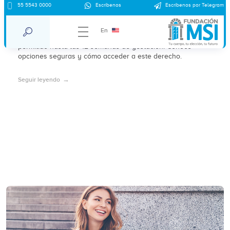
55 5543 0000
Escríbenos
Escríbenos por Telegram
¿Dónde abortar en Guadalajara 2025?
En
En 2025, el aborto por voluntad propia en Guadalajara está
permitido hasta las 12 semanas de gestación. Conoce
opciones seguras y cómo acceder a este derecho.
Seguir leyendo