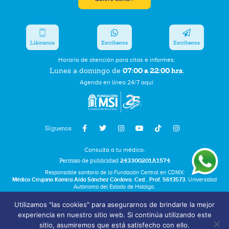
Llámanos
Escríbenos
Escríbenos
Horario de atención para citas e informes:
07:00 a 22:00 hrs.
Lunes a domingo de
Agenda en línea 24/7 aquí
Síguenos:
Consulta a tu médico.
Permiso de publicidad
243300201A1574
Responsable sanitario de la Fundación Central en CDMX:
Médico Cirujano Kamira Aída Sánchez Córdova. Ced . Prof. 5613573.
Universidad
Autónoma del Estado de Hidalgo.
Utilizamos "las cookies" para asegurarnos de brindarle la mejor
Bolsa de Trabajo
experiencia en nuestro sitio web. Si continúa utilizando este
Términos y Condiciones
sitio, asumiremos que está satisfecho con ello.