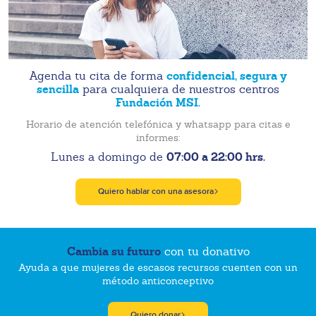
confidencial, segura y
Agenda tu cita de forma
sencilla
para cualquiera de nuestros centros
Fundación MSI.
Horario de atención telefónica y whatsapp para citas e
informes:
07:00 a 22:00 hrs.
Lunes a domingo de
Quiero hablar con una asesora
Cambia su futuro
con tu donativo
Ayuda a que mujeres de escasos recursos cuenten con un
método anticonceptivo
Quiero donar