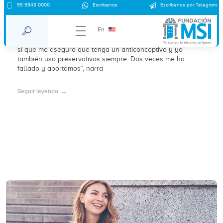
55 5543 0000
Escríbenos
Escríbenos por Telegram
Cada vez más hombres le dicen no a la
paternidad
En
sí que me aseguro que tenga un anticonceptivo y yo
también uso preservativos siempre. Dos veces me ha
fallado y abortamos”, narra
Seguir leyendo