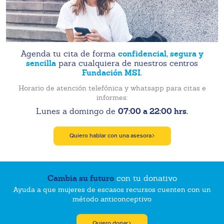
confidencial, segura y
Agenda tu cita de forma
sencilla
para cualquiera de nuestros centros
Fundación MSI.
Horario de atención telefónica y whatsapp para citas e
informes:
07:00 a 22:00 hrs.
Lunes a domingo de
Quiero hablar con una asesora
Cambia su futuro
con tu donativo
Ayuda a que mujeres de escasos recursos cuenten con un
método anticonceptivo
Quiero donar