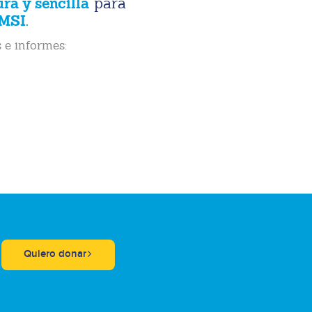
ura y sencilla
para
MSI.
 e informes:
Quiero donar