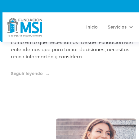
DIU T de cobre VS métodos
anticonceptivos hormonales
Inicio
Servicios
Cuando buscamos encontrar la mejor opción,
pensamos en lo que queremos y en lo que no, así
como en lo que necesitamos. Desde Fundación MSI
entendemos que para tomar decisiones, necesitas
reunir información y considera ...
Seguir leyendo