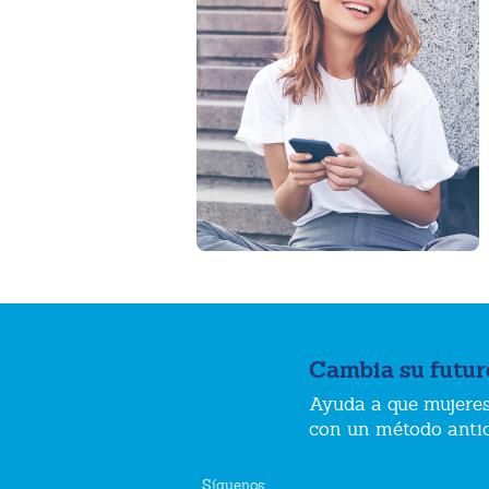
Cambia su futur
Ayuda a que mujeres
con un método anti
Síguenos: