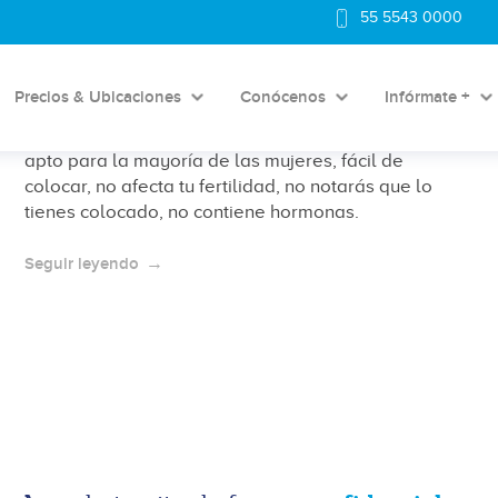
DIU T de cobre: ventajas, posibles
55 5543 0000
desventajas y cuándo usarlo
Precios & Ubicaciones
Conócenos
Infórmate +
Las ventajas que el DIU T de cobre presenta son 99%
de efectividad anticonceptiva, larga duración, es
apto para la mayoría de las mujeres, fácil de
colocar, no afecta tu fertilidad, no notarás que lo
tienes colocado, no contiene hormonas.
Seguir leyendo