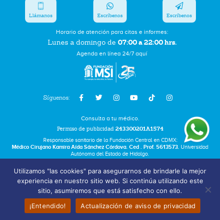
Llámanos
Escríbenos
Escríbenos
Horario de atención para citas e informes:
07:00 a 22:00 hrs.
Lunes a domingo de
Agenda en línea 24/7 aquí
Síguenos:
Consulta a tu médico.
Permiso de publicidad
243300201A1574
Responsable sanitario de la Fundación Central en CDMX:
Médico Cirujano Kamira Aída Sánchez Córdova. Ced . Prof. 5613573.
Universidad
Autónoma del Estado de Hidalgo.
Utilizamos "las cookies" para asegurarnos de brindarle la mejor
Bolsa de Trabajo
experiencia en nuestro sitio web. Si continúa utilizando este
Términos y Condiciones
sitio, asumiremos que está satisfecho con ello.
Aviso de Privacidad
¡Entendido!
Actualización de aviso de privacidad
Fundación Marie Stopes México A.C. © 2025 All rights reserved