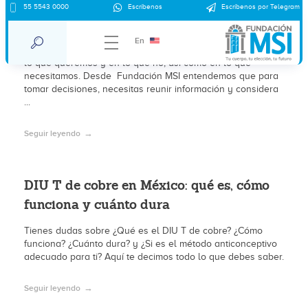
DIU T de cobre VS métodos
55 5543 0000
Escríbenos
Escríbenos por Telegram
anticonceptivos hormonales
En
Cuando buscamos encontrar la mejor opción, pensamos en
lo que queremos y en lo que no, así como en lo que
necesitamos. Desde Fundación MSI entendemos que para
tomar decisiones, necesitas reunir información y considera
...
Seguir leyendo
DIU T de cobre en México: qué es, cómo
funciona y cuánto dura
Tienes dudas sobre ¿Qué es el DIU T de cobre? ¿Cómo
funciona? ¿Cuánto dura? y ¿Si es el método anticonceptivo
adecuado para ti? Aquí te decimos todo lo que debes saber.
Seguir leyendo