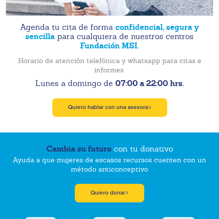
confidencial, segura y
Agenda tu cita de forma
sencilla
para cualquiera de nuestros centros
Fundación MSI.
Horario de atención telefónica y whatsapp para citas e
informes:
07:00 a 22:00 hrs.
Lunes a domingo de
Quiero hablar con una asesora
Cambia su futuro
con tu donativo
Ayuda a que mujeres de escasos recursos cuenten con un
método anticonceptivo
Quiero donar