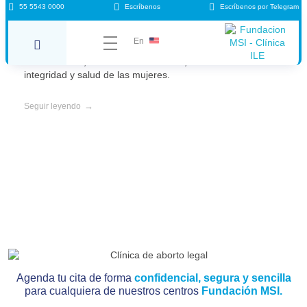
55 5543 0000
Escríbenos
Escríbenos por Telegram
Abortar sin dolor.
En
La OMS cuenta con protocolos que avalan la Interrupción
del embarazo, uno de ellos es AMEU, busca cuidar la
integridad y salud de las mujeres.
Seguir leyendo
Agenda tu cita de forma
confidencial, segura y sencilla
para cualquiera de nuestros centros
Fundación MSI.