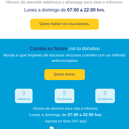
Horario de atención telefónica y whatsapp para citas e informes:
Lunes a domingo de
07:00 a 22:00 hrs.
Quiero hablar con una asesora
Cambia su futuro
con tu donativo
Ayuda a que mujeres de escasos recursos cuenten con un método
anticonceptivo
Quiero donar
Llámanos
Escríbenos
Escríbenos
Horario de atención para citas e informes:
Lunes a domingo de
07:00 a 22:00 hrs.
Agenda en línea 24/7 aquí