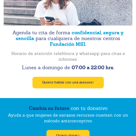
confidencial, segura y
Agenda tu cita de forma
sencilla
para cualquiera de nuestros centros
Fundación MSI.
Horario de atención telefónica y whatsapp para citas e
informes:
07:00 a 22:00 hrs.
Lunes a domingo de
Quiero hablar con una asesora
Cambia su futuro
con tu donativo
Ayuda a que mujeres de escasos recursos cuenten con un
método anticonceptivo
Quiero donar