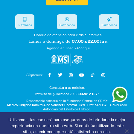
Llámanos
Escríbenos
Escríbenos
Horario de atención para citas e informes:
07:00 a 22:00 hrs.
Lunes a domingo de
Agenda en línea 24/7 aquí
Síguenos:
Consulta a tu médico.
Permiso de publicidad
243300201A1574
Responsable sanitario de la Fundación Central en CDMX:
Médico Cirujano Kamira Aída Sánchez Córdova. Ced . Prof. 5613573.
Universidad
Autónoma del Estado de Hidalgo.
Utilizamos "las cookies" para asegurarnos de brindarle la mejor
Bolsa de Trabajo
experiencia en nuestro sitio web. Si continúa utilizando este
Términos y Condiciones
sitio, asumiremos que está satisfecho con ello.