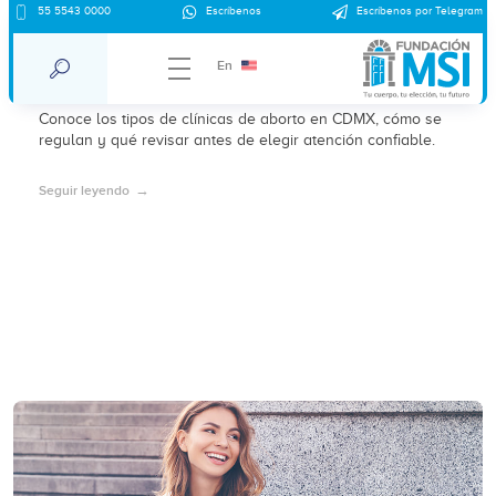
Clínica de aborto en CDMX – clínica
55 5543 0000
Escríbenos
Escríbenos por Telegram
Pedregal: tipos, regulación y qué
En
considerar en 2026
Conoce los tipos de clínicas de aborto en CDMX, cómo se
regulan y qué revisar antes de elegir atención confiable.
Seguir leyendo