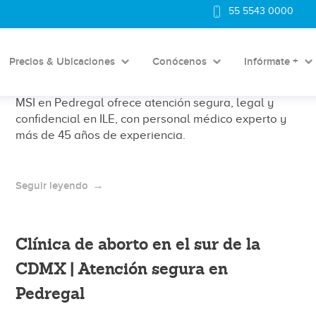
55 5543 0000
Clínica de aborto en Coyoacán
CDMX: atención segura cerca de ti
Precios & Ubicaciones
Conócenos
Infórmate +
¿Buscas una clínica de aborto en CDMX? Fundación
MSI en Pedregal ofrece atención segura, legal y
confidencial en ILE, con personal médico experto y
más de 45 años de experiencia.
Seguir leyendo
Clínica de aborto en el sur de la
CDMX | Atención segura en
Pedregal