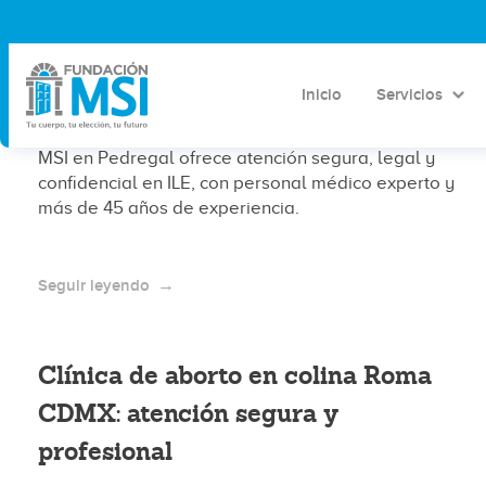
Clínica de aborto en Tlacotalpan
CDMX: atención segura y accesible
Inicio
Servicios
¿Buscas una clínica de aborto en CDMX? Fundación
MSI en Pedregal ofrece atención segura, legal y
confidencial en ILE, con personal médico experto y
más de 45 años de experiencia.
Seguir leyendo
Clínica de aborto en colina Roma
CDMX: atención segura y
profesional