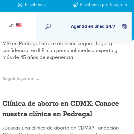
Escríbenos
Escríbenos por Telegram
Clínica de aborto en Condesa CDMX:
segura, cercana y confiable
En
Agenda en línea 24/7
¿Buscas una clínica de aborto en CDMX? Fundación
MSI en Pedregal ofrece atención segura, legal y
confidencial en ILE, con personal médico experto y
más de 45 años de experiencia.
Seguir leyendo
Clínica de aborto en CDMX: Conoce
nuestra clínica en Pedregal
¿Buscas una clínica de aborto en CDMX? Fundación