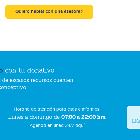
Quiero hablar con una asesora
o
con tu donativo
 de escasos recursos cuenten
conceptivo
Horario de atención para citas e informes:
07:00 a 22:00 hrs.
Lunes a domingo de
Ll
Agenda en línea 24/7 aquí