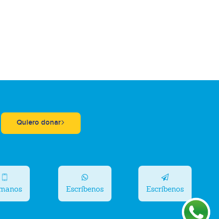
Quiero donar
ámanos
Escríbenos
Escríbenos