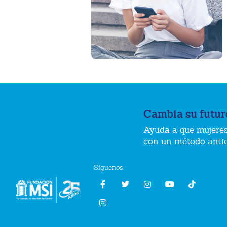
Cambia su futur
Ayuda a que mujeres
con un método anti
Síguenos: