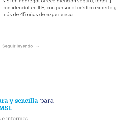
MSI en Pedregal ofrece atención segura, legal y
confidencial en ILE, con personal médico experto y
más de 45 años de experiencia.
Seguir leyendo
ura y sencilla
para
MSI.
 e informes: