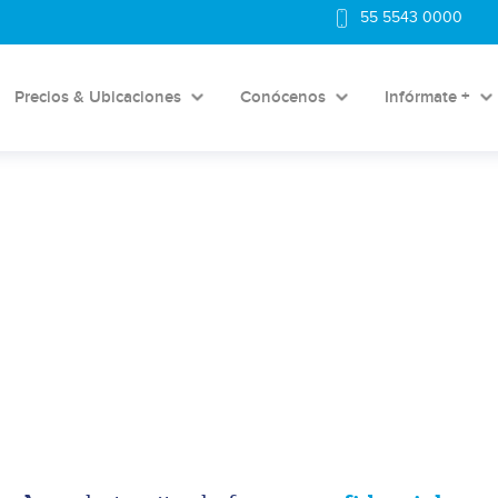
55 5543 0000
Precios & Ubicaciones
Conócenos
Infórmate +