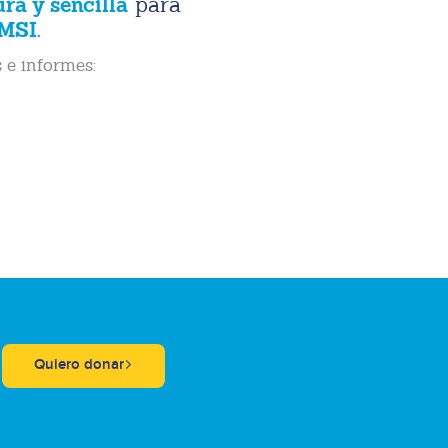
ura y sencilla
para
MSI.
 e informes:
Quiero donar