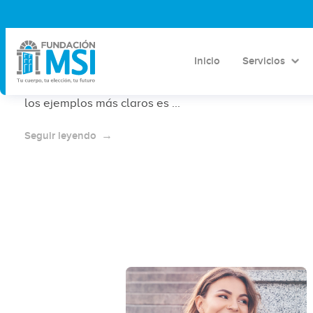
Legalidad del aborto en México
La legalización del aborto en México ha sido un
proceso complejo, y muchas veces ha avanzado
Inicio
Servicios
debido a situaciones urgentes e ineludibles que han
"obligado" a las autoridades a tomar acción. Uno de
los ejemplos más claros es ...
Seguir leyendo