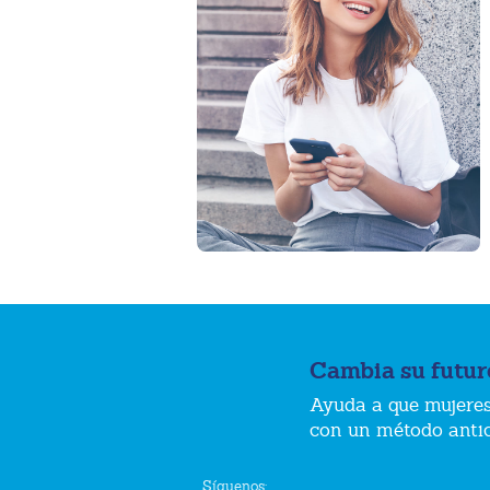
Cambia su futur
Ayuda a que mujeres
con un método anti
Síguenos: